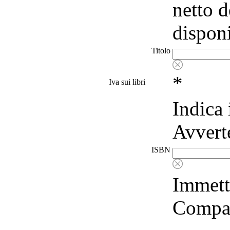
netto d
disponi
Titolo
*
Iva sui libri
Indica 
Avverte
ISBN
Immetti
Compari