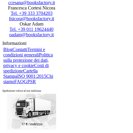
ccesana@booksfactory.it
Francesca Cortesi Nicora
Tel. +39 333 3704203
fnicora@booksfactory.it
Oskar Adam
Tel. +39 011 19624440
oadam@booksfactory.it
Informazioni
Blog
Contatti
Termini e
condizioni generali
Politica
sulla protezione dei dati,
privacy e cookie
Costi di
spedizione
Cartella
Stampa
ISO 9001:2015
Chi
siamo
FAQ
GPSR
Spedizione veloce al tuo indirizzo