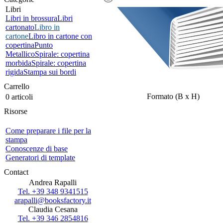
Libri
Libri in brossura
Libri
cartonato
Libro in
cartone
Libro in cartone con
copertina
Punto
Metallico
Spirale: copertina
morbida
Spirale: copertina
rigida
Stampa sui bordi
Carrello
Formato (B x H)
0 articoli
Risorse
Come preparare i file per la
stampa
Conoscenze di base
Generatori di template
Contact
Andrea Rapalli
Tel. +39 348 9341515
arapalli@booksfactory.it
Claudia Cesana
Tel. +39 346 2854816