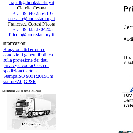
arapalli@booksfactory.it
Claudia Cesana
Tel. +39 346 2854816
ccesana@booksfactory.it
Francesca Cortesi Nicora
Tel. +39 333 3704203
fnicora@booksfactory.it
Informazioni
Blog
Contatti
Termini e
condizioni generali
Politica
sulla protezione dei dati,
privacy e cookie
Costi di
spedizione
Cartella
Stampa
ISO 9001:2015
Chi
siamo
FAQ
GPSR
Spedizione veloce al tuo indirizzo