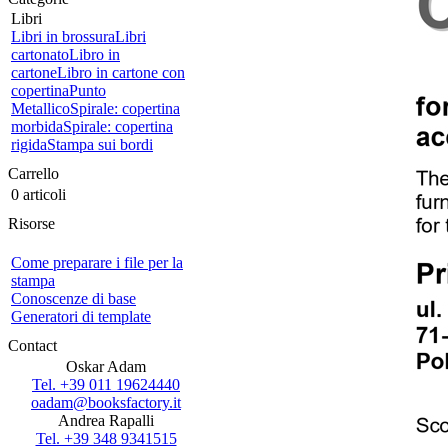
Libri
Libri in brossura
Libri
cartonato
Libro in
cartone
Libro in cartone con
copertina
Punto
Metallico
Spirale: copertina
morbida
Spirale: copertina
rigida
Stampa sui bordi
Carrello
0 articoli
Risorse
Come preparare i file per la
stampa
Conoscenze di base
Generatori di template
Contact
Oskar Adam
Tel. +39 011 19624440
oadam@booksfactory.it
Andrea Rapalli
Tel. +39 348 9341515