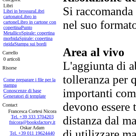
Libri
Si raccomanda 
Libri in brossura
Libri
cartonato
Libro in
nel suo formato
cartone
Libro in cartone con
copertina
Punto
Metallico
Spirale: copertina
morbida
Spirale: copertina
rigida
Stampa sui bordi
Area al vivo
Carrello
0 articoli
L'aggiunta di a
Risorse
tolleranza per 
Come preparare i file per la
stampa
importanti come 
Conoscenze di base
Generatori di template
devono essere 
Contact
Francesca Cortesi Nicora
distanza dal ma
Tel. +39 333 3704203
fnicora@booksfactory.it
Oskar Adam
di utilizzare m
Tel. +39 011 19624440