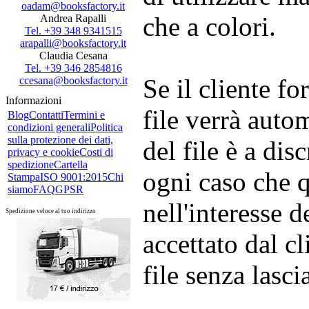
oadam@booksfactory.it
che a colori.
Andrea Rapalli
Tel. +39 348 9341515
arapalli@booksfactory.it
Claudia Cesana
Tel. +39 346 2854816
Se il cliente fo
ccesana@booksfactory.it
Informazioni
file verrà autom
Blog
Contatti
Termini e
condizioni generali
Politica
sulla protezione dei dati,
del file è a dis
privacy e cookie
Costi di
spedizione
Cartella
ogni caso che q
Stampa
ISO 9001:2015
Chi
siamo
FAQ
GPSR
nell'interesse 
Spedizione veloce al tuo indirizzo
accettato dal cl
file senza lasci